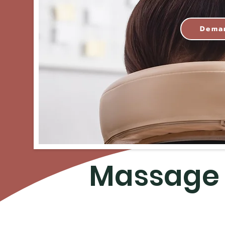
Dema
Massage