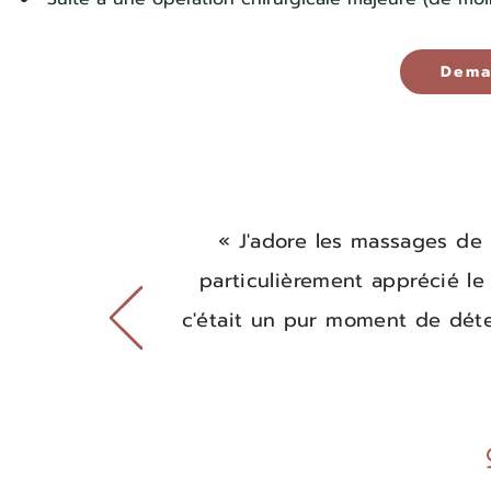
Dema
« J'adore les massages de Vi
particulièrement apprécié l
c'était un pur moment de déte