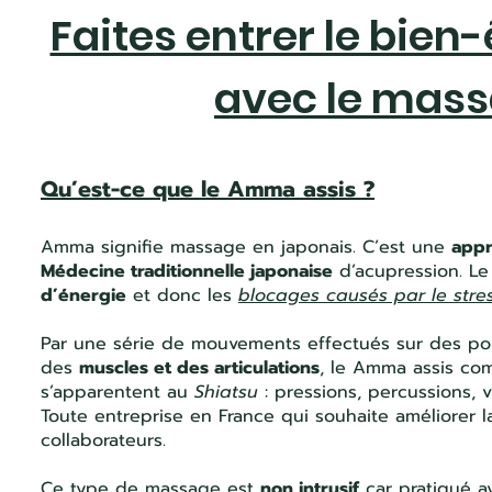
Faites entrer le bien
avec le mas
Qu’est-ce que le Amma assis ?
Amma signifie massage en japonais. C’est une
appr
Médecine traditionnelle japonaise
d’acupression. Le
d’énergie
et donc les
blocages causés par le stre
Par une série de mouvements effectués sur des poi
des
muscles et des articulations
, le Amma assis co
s’apparentent au
Shiatsu
: pressions, percussions, 
Toute entreprise en France qui souhaite améliorer 
collaborateurs.
Ce type de massage est
non intrusif
car pratiqué av